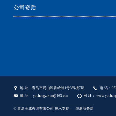
公司资质
地 址：青岛市崂山区香岭路1号3号楼7层
电 话：053
邮 址： yuchengzixun@163.con
网 址： www.yucheng
© 青岛玉成咨询有限公司 技术支持：
华夏商务网