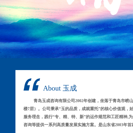
About 玉成
青岛玉成咨询有限公司2002年
创建
，坐落于青岛市崂山
楼7层）。公司
秉承
“玉的品质，成就重托”
的核心价值观，
服务理念，践行
“专、精、
特
、
新
”
的运作规范和工匠精神,
为
咨询等提供一系列高质量发展实施方案。是山东省
2003
构，已为3000余家企事业单位提供专业咨询服务。荣获青岛