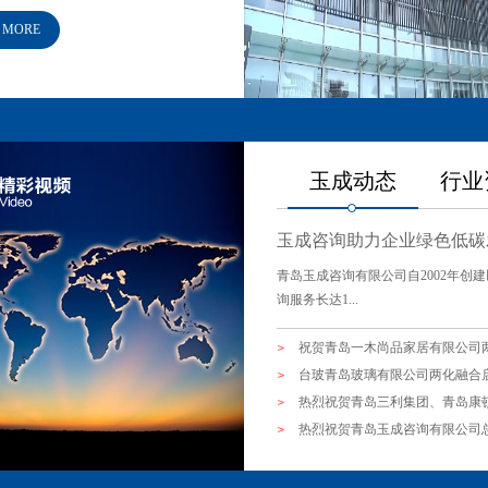
副理事长单位。拥有国家级两化融
 MORE
智能制造能力成熟度模型）等贯
资源影响力.企业风云榜—本期
术改造服务商资源池和工业节能
热烈祝贺青岛康普顿荣获两化融
玉成动态
行业
数促会秘书处走访青岛玉成咨询
热烈祝贺山东英吉多健康产业有
玉成咨询助力企业绿色低碳
青岛玉成咨询有限公司乔迁之喜
2021年玉成公司最新业务介绍
青岛玉成咨询有限公司自2002年创
热烈祝贺我司在国家工信部中国两
询服务长达1...
祝贺青岛一木尚品家居有限公司
台玻青岛玻璃有限公司两化融合
热烈祝贺青岛玉成咨询有限公司
热烈祝贺青岛造船厂有限公司两化