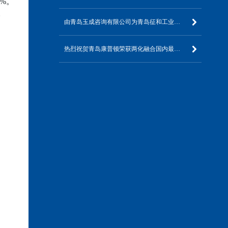
%。
。
由青岛玉成咨询有限公司为青岛征和工业股份有限公司开展“DCMM数据管理能力成熟度”咨询评估启动培训会及调研评估获圆满成功！！！
热烈祝贺青岛康普顿荣获两化融合国内最高等级AAA评定证书