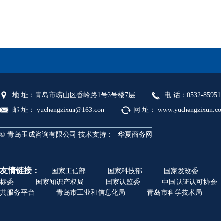
地 址：青岛市崂山区香岭路1号3号楼7层
电 话：0532-85951
邮 址： yuchengzixun@163.con
网 址： www.yuchengzixun.c
© 青岛玉成咨询有限公司 技术支持：
华夏商务网
友情链接：
国家工信部
国家科技部
国家发改委
标委
国家知识产权局
国家认监委
中国认证认可协会
共服务平台
青岛市工业和信息化局
青岛市科学技术局