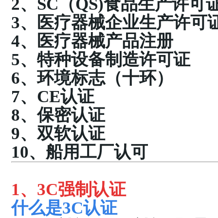
2、
SC（QS)
食品生产许可
3、
医疗器械企业生产许可
4、
医疗器械
产品注册
5、
特种设备制造许可证
6、
环境标志（十环）
7、
CE
认证
8、
保密认证
9、
双软认证
10、船用工厂认可
1、
3C
强制认证
什么是
3C认证