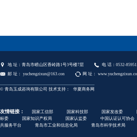
地 址：青岛市崂山区香岭路1号3号楼7层
电 话：0532-85951
邮 址： yuchengzixun@163.con
网 址： www.yuchengzixun.c
© 青岛玉成咨询有限公司 技术支持：
华夏商务网
友情链接：
国家工信部
国家科技部
国家发改委
标委
国家知识产权局
国家认监委
中国认证认可协会
共服务平台
青岛市工业和信息化局
青岛市科学技术局