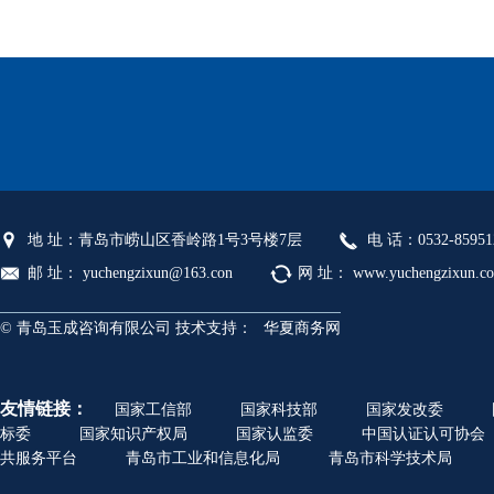
地 址：青岛市崂山区香岭路1号3号楼7层
电 话：0532-85951
邮 址： yuchengzixun@163.con
网 址： www.yuchengzixun.c
© 青岛玉成咨询有限公司 技术支持：
华夏商务网
友情链接：
国家工信部
国家科技部
国家发改委
标委
国家知识产权局
国家认监委
中国认证认可协会
共服务平台
青岛市工业和信息化局
青岛市科学技术局